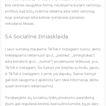
kita vietinės saugyklos forma, naudojama kuriant vartotojų
profilius, kad būtų rodoma reklama arba sekti vartotoją
šioje svetainėje arba keliose svetainėse panašiais
rinkodaros tikslais.
5.4 Socialinė žiniasklaida
Į savo svetainę įtraukėme TikTok ir Instagram turinio, skirto
tinklalapiams reklamuoti (pvz., „patinka“, „smeigtukas“)
arba bendrinti (pvz., „twitter“) socialiniuose tinkluose, pvz.,
TikTok ir Instagram. Šis turinys yra įterptas su kodu, gautu
iš TikTok ir Instagram, ir jame yra slapukų. Šiame turinyje
gali būti saugoma ir apdorota tam tikra informacija, skirta
suasmenintam reklamavimui.
Perskaitykite šių socialinių tinklų privatumo pareiškimą
(kuris gali reguliariai keistis), kad sužinotumėte, ką jie daro