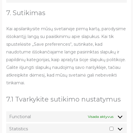
7. Sutikimas
Kai apsilankysite mūsų svetainėje pirmą kartą, parodysime
iššokantįjį langą su paaiškinimu apie slapukus. Kai tik
spustelėsite „Save preferences“, sutinkate, kad
naudotume iššokančiajame lange pasirinktas slapukų ir
papildinių kategorijas, kaip aprašyta šioje slapukų politikoje.
Galite išjungti slapukų naudojimą savo naršyklėje, tačiau
atkreipkite dėmesį, kad mūsų svetainė gali nebeveikti
tinkamai.
7.1 Tvarkykite sutikimo nustatymus
Functional
Visada aktyvus
Statistics