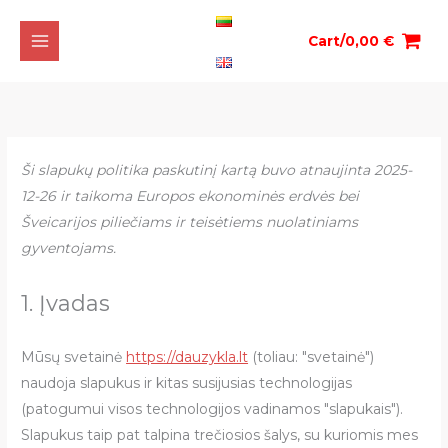
Pereiti
prie
Cart/
0,00
€
turinio
Consent
Consent
Consent
Consent
Consent
Consent
Consent
Consent
Consent
Consent
Consent
Consent
Consent
Consent
Consent
Statistics
Marketin
to
to
to
to
to
to
to
to
to
to
to
to
to
to
to
service
service
service
service
service
service
service
service
service
service
service
service
service
service
service
Ši slapukų politika paskutinį kartą buvo atnaujinta 2025-
woocomme
google-
wordpress
microsoft-
polylang
sourcebuste
jetpack
automattic
google-
wp-
complianz
google-
google-
tiktok
Įvairūs
12-26 ir taikoma Europos ekonominės erdvės bei
adsense
clarity
js
analytics
front
fonts
maps
Šveicarijos piliečiams ir teisėtiems nuolatiniams
gyventojams.
1. Įvadas
Mūsų svetainė
https://dauzykla.lt
(toliau: "svetainė")
naudoja slapukus ir kitas susijusias technologijas
(patogumui visos technologijos vadinamos "slapukais").
Slapukus taip pat talpina trečiosios šalys, su kuriomis mes