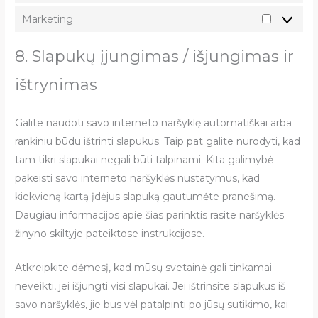
Marketing
8. Slapukų įjungimas / išjungimas ir
ištrynimas
Galite naudoti savo interneto naršyklę automatiškai arba
rankiniu būdu ištrinti slapukus. Taip pat galite nurodyti, kad
tam tikri slapukai negali būti talpinami. Kita galimybė –
pakeisti savo interneto naršyklės nustatymus, kad
kiekvieną kartą įdėjus slapuką gautumėte pranešimą.
Daugiau informacijos apie šias parinktis rasite naršyklės
žinyno skiltyje pateiktose instrukcijose.
Atkreipkite dėmesį, kad mūsų svetainė gali tinkamai
neveikti, jei išjungti visi slapukai. Jei ištrinsite slapukus iš
savo naršyklės, jie bus vėl patalpinti po jūsų sutikimo, kai