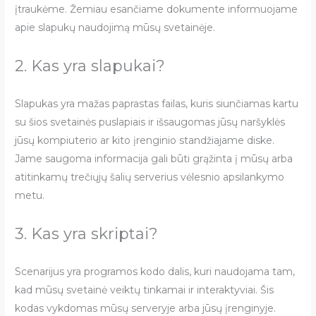
įtraukėme. Žemiau esančiame dokumente informuojame
apie slapukų naudojimą mūsų svetainėje.
2. Kas yra slapukai?
Slapukas yra mažas paprastas failas, kuris siunčiamas kartu
su šios svetainės puslapiais ir išsaugomas jūsų naršyklės
jūsų kompiuterio ar kito įrenginio standžiajame diske.
Jame saugoma informacija gali būti grąžinta į mūsų arba
atitinkamų trečiųjų šalių serverius vėlesnio apsilankymo
metu.
3. Kas yra skriptai?
Scenarijus yra programos kodo dalis, kuri naudojama tam,
kad mūsų svetainė veiktų tinkamai ir interaktyviai. Šis
kodas vykdomas mūsų serveryje arba jūsų įrenginyje.