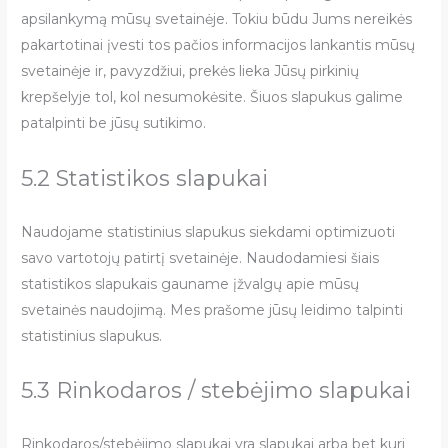
apsilankymą mūsų svetainėje. Tokiu būdu Jums nereikės
pakartotinai įvesti tos pačios informacijos lankantis mūsų
svetainėje ir, pavyzdžiui, prekės lieka Jūsų pirkinių
krepšelyje tol, kol nesumokėsite. Šiuos slapukus galime
patalpinti be jūsų sutikimo.
5.2 Statistikos slapukai
Naudojame statistinius slapukus siekdami optimizuoti
savo vartotojų patirtį svetainėje. Naudodamiesi šiais
statistikos slapukais gauname įžvalgų apie mūsų
svetainės naudojimą. Mes prašome jūsų leidimo talpinti
statistinius slapukus.
5.3 Rinkodaros / stebėjimo slapukai
Rinkodaros/stebėjimo slapukai yra slapukai arba bet kuri