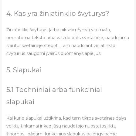
4. Kas yra žiniatinklio švyturys?
Žiniatinklio švyturys (arba pikselių žyma) yra maža,
nematoma teksto arba vaizdo dalis svetainėje, naudojama
srautui svetainėje stebėti. Tam naudojant žiniatinklio
švyturius saugomi įvairūs duomenys apie jus.
5. Slapukai
5.1 Techniniai arba funkciniai
slapukai
Kai kurie slapukai užtikrina, kad tam tikros svetainės dalys
veiktų tinkamai ir kad jūsų naudotojo nuostatos liktų
žinomos. Įdėdami funkcinius slapukus palengviname