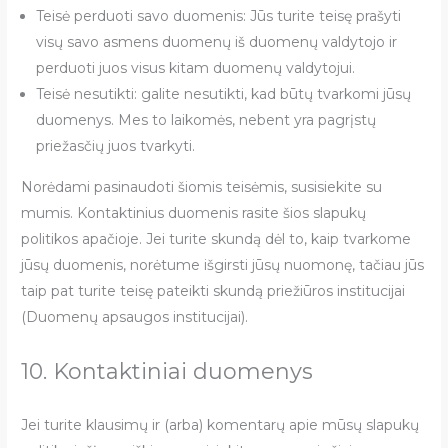
Teisė perduoti savo duomenis: Jūs turite teisę prašyti
visų savo asmens duomenų iš duomenų valdytojo ir
perduoti juos visus kitam duomenų valdytojui.
Teisė nesutikti: galite nesutikti, kad būtų tvarkomi jūsų
duomenys. Mes to laikomės, nebent yra pagrįstų
priežasčių juos tvarkyti.
Norėdami pasinaudoti šiomis teisėmis, susisiekite su
mumis. Kontaktinius duomenis rasite šios slapukų
politikos apačioje. Jei turite skundą dėl to, kaip tvarkome
jūsų duomenis, norėtume išgirsti jūsų nuomonę, tačiau jūs
taip pat turite teisę pateikti skundą priežiūros institucijai
(Duomenų apsaugos institucijai).
10. Kontaktiniai duomenys
Jei turite klausimų ir (arba) komentarų apie mūsų slapukų