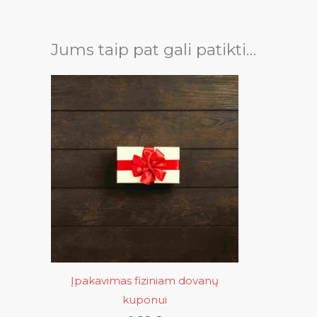
Jums taip pat gali patikti…
Įpakavimas fiziniam dovanų
kuponui