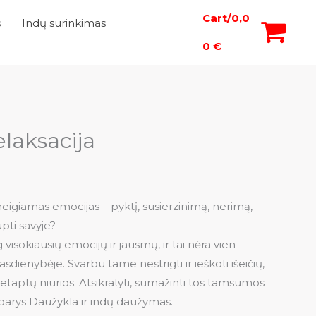
Cart/
0,0
s
Indų surinkimas
0
€
laksacija
neigiamas emocijas – pyktį, susierzinimą, nerimą,
upti savyje?
visokiausių emocijų ir jausmų, ir tai nėra vien
sdienybėje. Svarbu tame nestrigti ir ieškoti išeičių,
etaptų niūrios. Atsikratyti, sumažinti tos tamsumos
barys Daužykla ir indų daužymas.