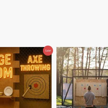
Original
Current
Sale!
price
price
was:
is:
80,00 €.
70,00 €.