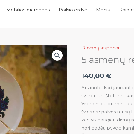
Mobilios pramogos
Poilsio erdvė
Meniu
Kaino
Dovanų kuponai
produkto
5 asmenų re
kiekis:
5
asmenų
140,00
€
relaksacija
Ar žinote, kad jaučiant 
svarbu jas išlieti ir neka
Visi mes patiriame daug 
šviesios spalvos mūsų ka
kad vis daugiau dienų n
nori padėti pykčio kam