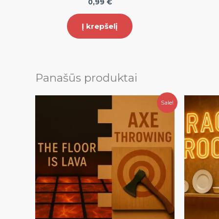
0,99
€
Į krepšelį
Panašūs produktai
Original
Current
Sale!
price
price
was:
is:
60,00 €.
50,00 €.