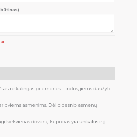
ebūtinas)
ai
Visas reikalingas priemones – indus, jiems daužyti
am ar dviems asmenims. Dėl didesnio asmenų
kiekvienas dovanų kuponas yra unikalus ir jį