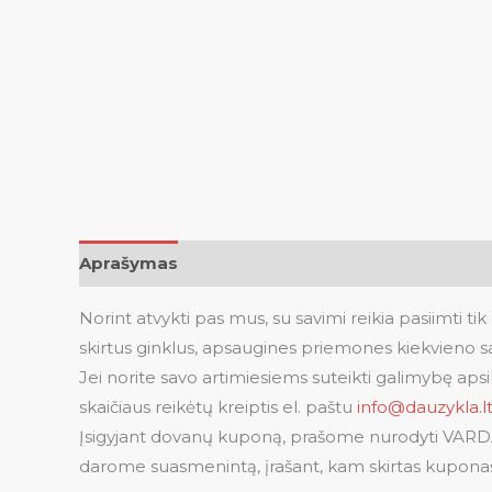
Aprašymas
Atsiliepimai (0)
Norint atvykti pas mus, su savimi reikia pasiimti ti
skirtus ginklus, apsaugines priemones kiekvieno s
Jei norite savo artimiesiems suteikti galimybę a
skaičiaus reikėtų kreiptis el. paštu
info@dauzykla.l
Įsigyjant dovanų kuponą, prašome nurodyti VARDĄ
darome suasmenintą, įrašant, kam skirtas kupona