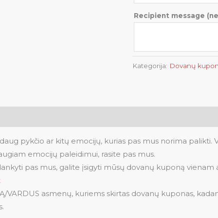
Recipient message
(n
Kategorija:
Dovanų kupon
k daug pykčio ar kitų emocijų, kurias pas mus norima palikti. 
augiam emocijų paleidimui, rasite pas mus.
psilankyti pas mus, galite įsigyti mūsų dovanų kuponą vien
t
/VARDUS asmenų, kuriems skirtas dovanų kuponas, kadangi 
s.