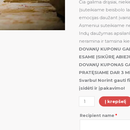
Čia galima drąsiai, niek
(suteikiame beisbolo laz
emocijas daužant įvairia
Asmeniui suteikiame ne 
Indų daužymas apsilankius
neramina ir tamsina ki
DOVANŲ KUPONU GALI
ESAME ĮSIKŪRĘ ABIE
DOVANŲ KUPONAS GAL
PRATĘSIAME DAR 3 M
Svarbu! Norint gauti f
įsidėti ir įpakavimo!
Į krepšelį
Recipient name
*