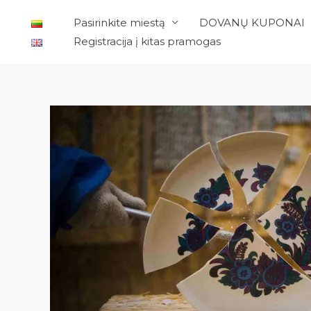
Pereiti
Pasirinkite miestą
DOVANŲ KUPONAI
prie
Registracija į kitas pramogas
turinio