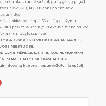
ieno netrukdant ir nevaržant, įvairių ginklų pagalba
das, plaktukus, kūjus ir pan.) paleisti savo
usius indus.
tik įrankius, bet ir apie 30 daiktų daužymui.
ius paskatins išdaužyti, išrėkti, išleisti visa tai, kas
ekvieno iš mūsų kasdienybę.
MA ATSISKAITYTI VILNIUJE ARBA KAUNE –
JUOSE MIESTUOSE.
IOJA 6 MĖNESIUS, PRIREIKUS NEMOKAMAI
ĖNESIAMS GALIOJIMUI PASIBAIGUS!
izinį dovanų kuponą, nepamirškite į krepšelį